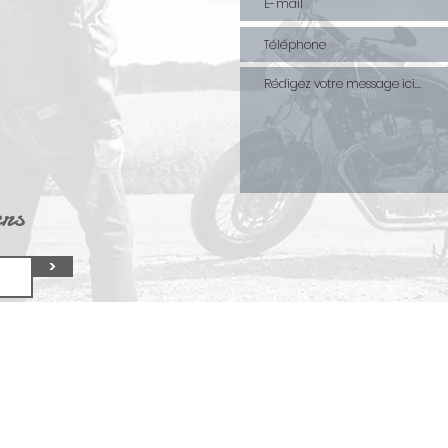
ers
>