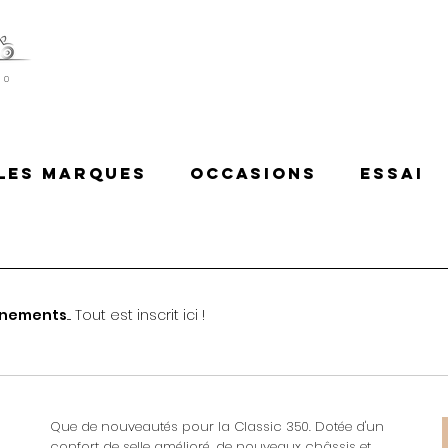
80
Les Marques
Occasions
Essai
nements
.... Tout est inscrit ici !
C
Que de nouveautés pour la Classic 350. Dotée d'un
confort de selle amélioré, de nouveaux châssis et