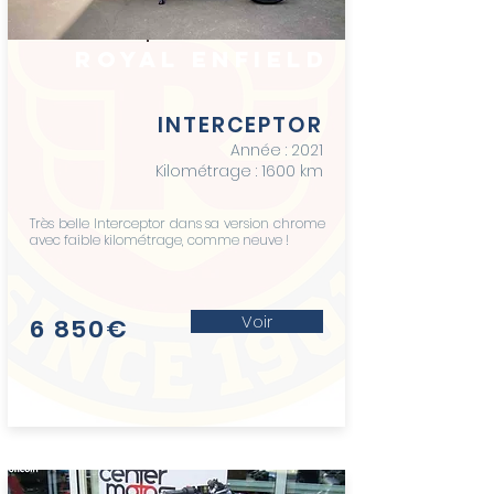
royal enfield
INTERCEPTOR
Année : 2021
Kilométrage : 1600
km
Très belle Interceptor dans sa version chrome
avec faible kilométrage, comme neuve !
Voir
6 850€