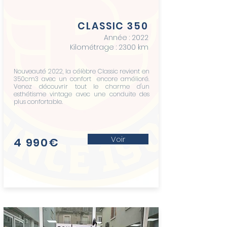
CLASSIC 350
Année : 2022
Kilométrage : 2300 km
Nouveauté 2022, la célèbre Classic revient en
350cm3 avec un confort encore amélioré.
Venez découvrir tout le charme d'un
esthétisme vintage avec une conduite des
plus confortable.
Voir
4 990€