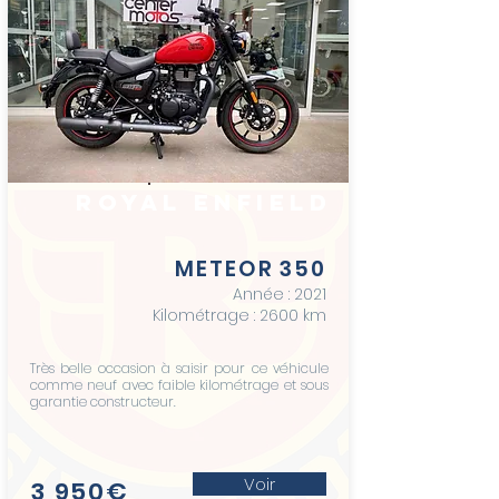
royal enfield
METEOR 350
Année : 20
21
Kilométrage : 260
0 km
Très belle occasion à saisir pour ce véhicule
comme neuf avec faible kilométrage et sous
garantie constructeur.
Voir
3 950€