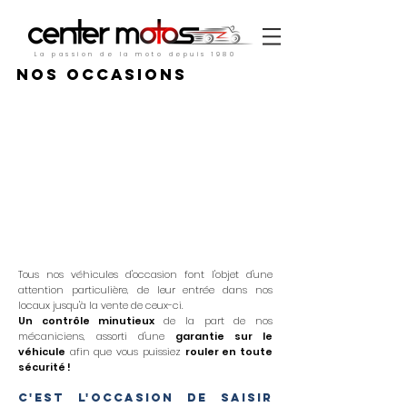
La passion de la moto depuis 1980
Nos occasions
Tous nos véhicules d'occasion font l'objet d'une
attention particulière, de leur entrée dans nos
locaux jusqu'à la vente de ceux-ci.
Un contrôle minutieux
de la part de nos
mécaniciens, assorti d'une
garantie sur le
véhicule
afin que vous puissiez
rouler en toute
sécurité !
C'est l'occasion de saisir