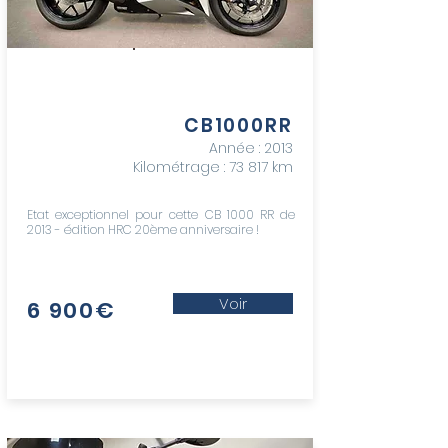
honda
CB1000RR
Année : 2013
Kilométrage : 73 817 km
Etat exceptionnel pour cette CB 1000 RR de
2013 - édition HRC 20ème anniversaire !
Voir
6 900€