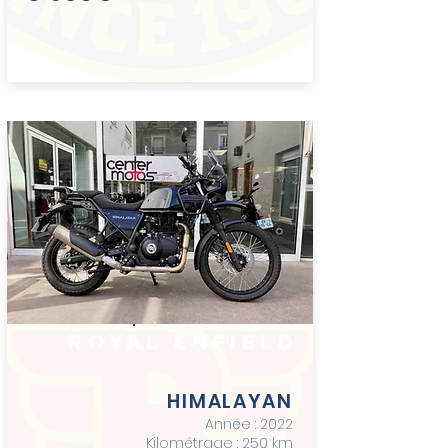
royal enfield
HIMALAYAN
Année : 2
022
Kilométrage : 250
km